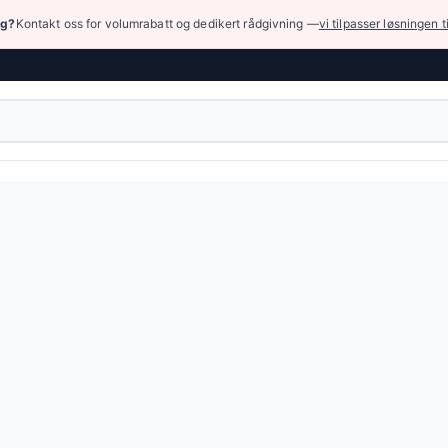
ng?
Kontakt oss for volumrabatt og dedikert rådgivning —
vi tilpasser løsningen t
k (høyt trykk)
›
Fittings for slanger og adaptere
›
Koblinger for høytryk
ings type Z — 3 249 produkter tilgjengelig online.