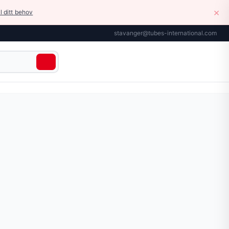
×
il ditt behov
stavanger@tubes-international.com
ksslanger
› Standard fittings type Z