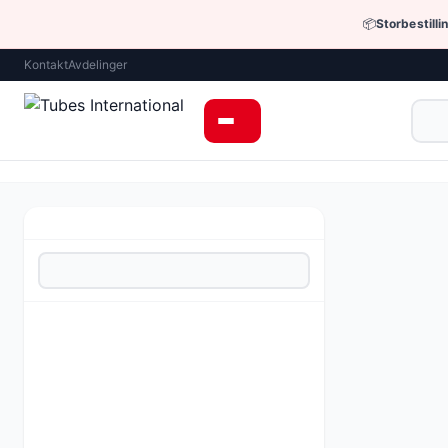
📦
Storbestilli
Kontakt
Avdelinger
Hjem
›
Hydraulik
Standard fitt