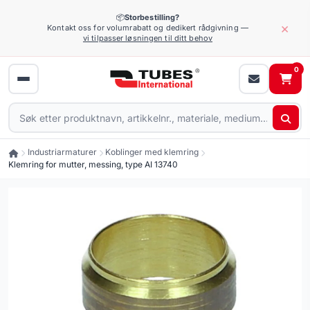
📦
Storbestilling?
×
Kontakt oss for volumrabatt og dedikert rådgivning —
vi tilpasser løsningen til ditt behov
0
Industriarmaturer
Koblinger med klemring
Klemring for mutter, messing, type AI 13740