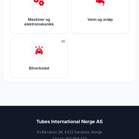
Maskiner og
Vann og avløp
elektromekanikk
#5
Bilverksted
Tubes International Norge AS
Kvålkroken 38, 4323 Sandnes, Norge
Org.nr: 913 958 322