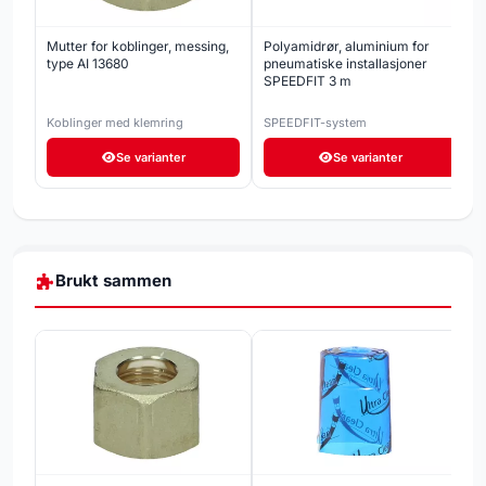
Mutter for koblinger, messing,
Polyamidrør, aluminium for
type AI 13680
pneumatiske installasjoner
SPEEDFIT 3 m
Koblinger med klemring
SPEEDFIT-system
Se varianter
Se varianter
Brukt sammen
r