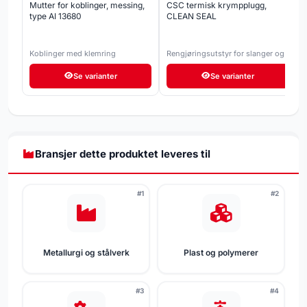
Mutter for koblinger, messing,
CSC termisk krympplugg,
type AI 13680
CLEAN SEAL
Koblinger med klemring
Rengjøringsutstyr for slanger og
rør
Se varianter
Se varianter
Bransjer dette produktet leveres til
#1
#2
Metallurgi og stålverk
Plast og polymerer
#3
#4