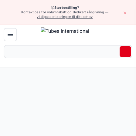
📦
Storbestilling?
×
Kontakt oss for volumrabatt og dedikert rådgivning —
vi tilpasser løsningen til ditt behov
Industrielt utstyr › Hurtigkoblinger NITTO KOHKI
Raskoblingskontakt fra det japanske selskapet Nitto Kohk
Pris fra 121,54 NOK
(18 varianter)
Be om tilbud eller bla gjennom alle varianter — full spesifi