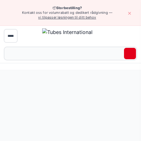
📦
Storbestilling?
×
Kontakt oss for volumrabatt og dedikert rådgivning —
vi tilpasser løsningen til ditt behov
Hydraulikk (høyt trykk) › Standardbeslag type Z
Standard hydraulisk ende (type Z - med vanlig "hale" for 
13 varianter tilgjengelig.
Be om tilbud eller bla gjennom alle varianter — full spesifi