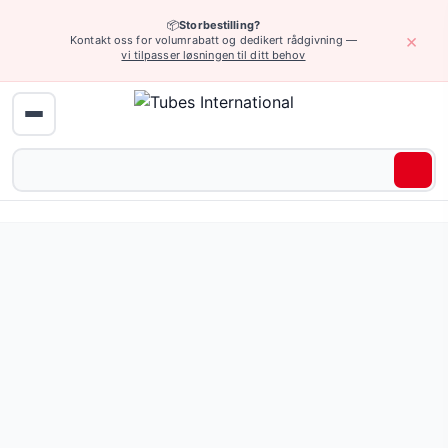
📦
Storbestilling?
×
Kontakt oss for volumrabatt og dedikert rådgivning —
vi tilpasser løsningen til ditt behov
Hydraulikk (høyt trykk) › Hydrauliske hurtigkoblinger ISO-B
Plugg for hurtigkoblingskontakt HANSEN standard ISO-B
Pris fra 33,74 NOK
(12 varianter)
Be om tilbud eller bla gjennom alle varianter — full spesifi