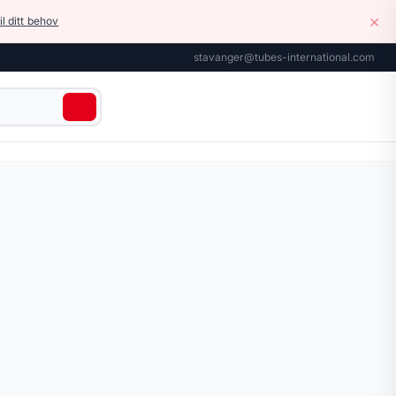
×
il ditt behov
stavanger@tubes-international.com
›
Hydrauliske hurtigkoblinger
› Hydrauliske hurtigkoblinger ISO-B