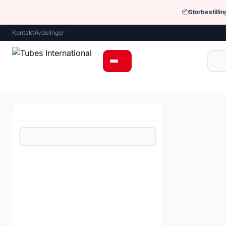
📦
Storbestilli
Kontakt
Avdelinger
Hjem
›
Hydraulik
Hydrauliske h