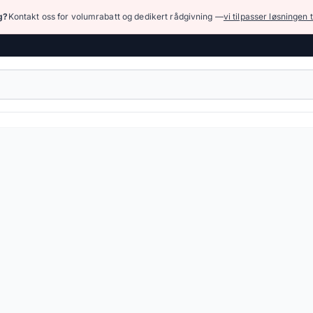
ng?
Kontakt oss for volumrabatt og dedikert rådgivning —
vi tilpasser løsningen t
k (høyt trykk)
›
Raskkoblinger, roterende koblinger og andre - høytrykk
urtigkoblinger ISO-B — 320 produkter tilgjengelig online.