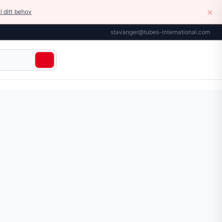
×
il ditt behov
stavanger@tubes-international.com
 aktuatorer. Kan monteres i linje, på vegg, direkte til aktuat
r tilgjengelig på siden.