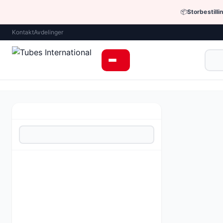
📦
Storbestilli
Kontakt
Avdelinger
Pneumatikk › Fo
Universell pne
Pris fra 590
Be om tilbud 