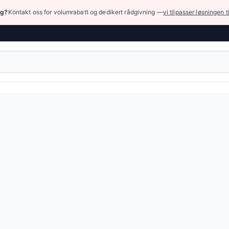
ng?
Kontakt oss for volumrabatt og dedikert rådgivning —
vi tilpasser løsningen t
rdelingsventiler
umatiske fordelingsventil, brukt mest for å styre arbeidet til
,48 NOK
(11 varianter)
eller bla gjennom alle varianter — full spesifikasjonstabell e