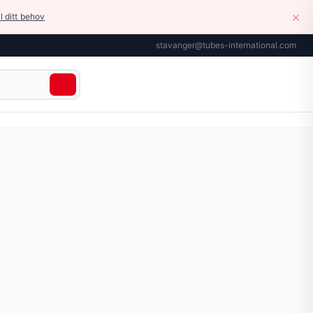
×
il ditt behov
stavanger@tubes-international.com