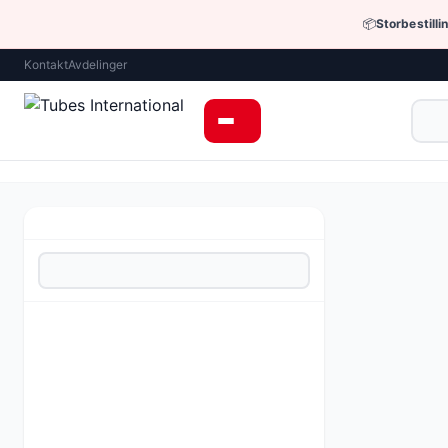
📦
Storbestilli
Kontakt
Avdelinger
Hjem
›
Pneumat
Underka
Pneumatiske 
Utstyr for pn