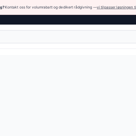
ng?
Kontakt oss for volumrabatt og dedikert rådgivning —
vi tilpasser løsningen t
ikk
› Pneumatiske ventiler
tegorier
ventiler
— 354 produkter
eumatiske ventiler
— 113 produkter