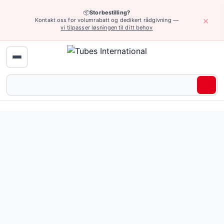
📦
Storbestilling?
×
Kontakt oss for volumrabatt og dedikert rådgivning —
vi tilpasser løsningen til ditt behov
Enheter og tilbehør › Luftpistoler
Støydempende og sikker dyse effektivt demper støy når e
Pris fra 37,07 NOK
(2 varianter)
Be om tilbud eller bla gjennom alle varianter — full spesifi