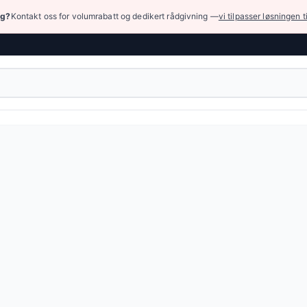
ng?
Kontakt oss for volumrabatt og dedikert rådgivning —
vi tilpasser løsningen t
hør › Luftpistoler
ikker forlenget dyse, rørformet, rett eller bøyd (27°) for C
,71 NOK
(3 varianter)
eller bla gjennom alle varianter — full spesifikasjonstabell e