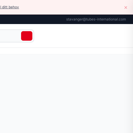
×
il ditt behov
stavanger@tubes-international.com
EJN 208 luftpistoler. Tilgjengelig i forskjellige lengder. Dy
r tilgjengelig på siden.