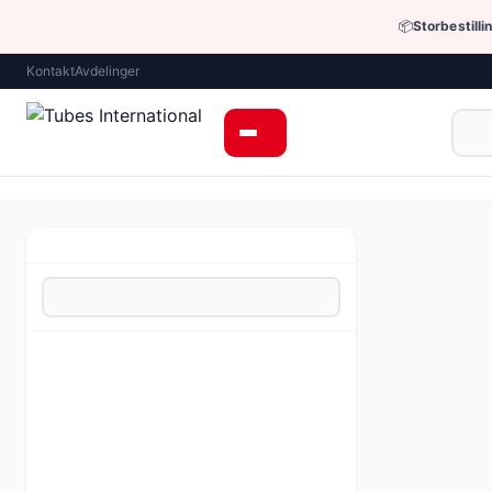
📦
Storbestilli
Kontakt
Avdelinger
Enheter og tilbe
Støysvak og s
Pris fra 119
Be om tilbud 