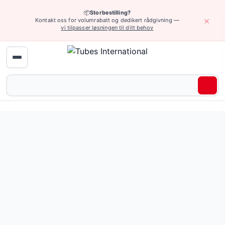
📦
Storbestilling?
×
Kontakt oss for volumrabatt og dedikert rådgivning —
vi tilpasser løsningen til ditt behov
Hjem
›
Hydraulikk (høyt trykk)
›
Fittings for slanger og adaptere
›
Kob
Spesielle hydrauliske fittings — 99 produkter tilgjengelig 