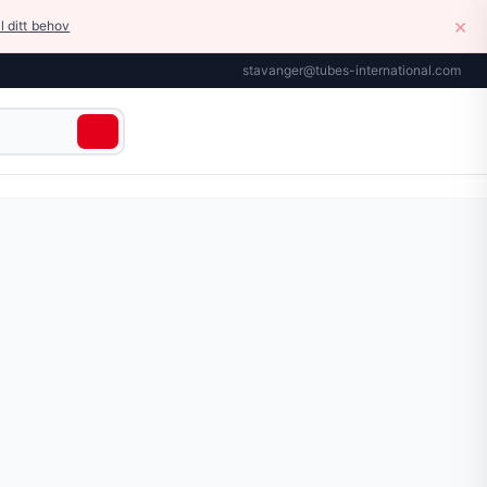
×
il ditt behov
stavanger@tubes-international.com
delere