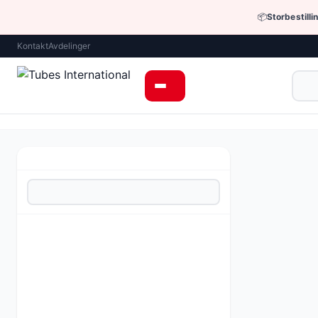
📦
Storbestilli
Kontakt
Avdelinger
Hjem
›
Hydraulik
Hydrauliske f