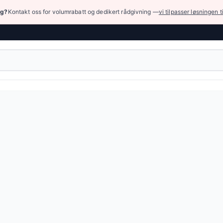
ng?
Kontakt oss for volumrabatt og dedikert rådgivning —
vi tilpasser løsningen t
k (høyt trykk)
›
Hydrauliske ventiler
›
Retningsventiler
› Hydrauliske for
ordelere — 36 produkter tilgjengelig online.