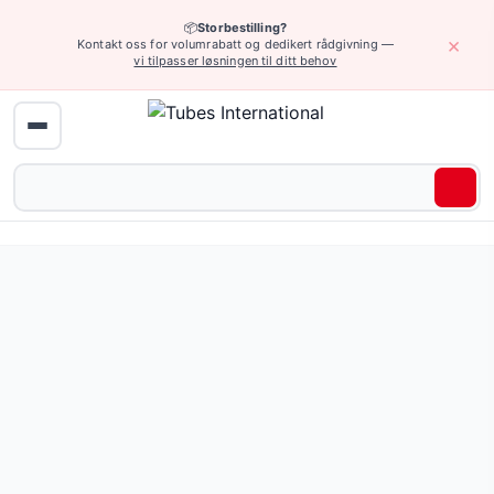
📦
Storbestilling?
×
Kontakt oss for volumrabatt og dedikert rådgivning —
vi tilpasser løsningen til ditt behov
Hjem
›
Industriarmatur
›
Koblinger med klør, til sandblåsing, til pussing
Underkategorier
Klampkoblinger 40 mm for vann
Klampkoblinger for komprimert luft