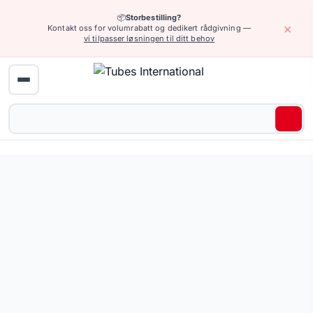
📦
Storbestilling?
×
Kontakt oss for volumrabatt og dedikert rådgivning —
vi tilpasser løsningen til ditt behov
Hjem
›
Industriarmatur
›
Koblinger med klør, til sandblåsing, til pussing
Klampkoblinger 40 mm for vann — 0 produkter tilgjengeli