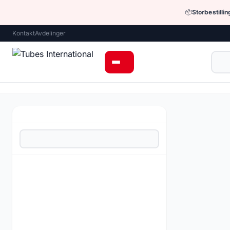
📦
Storbestilli
Kontakt
Avdelinger
Hjem
›
Industria
Underka
Lastesynlige 
Lastesynlige
Nøddisconnec
Jernbanetran
Drivstoffkobl
Tørre stenge