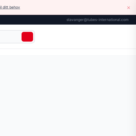
×
il ditt behov
stavanger@tubes-international.com