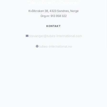
Tubes International Norge AS
Kvålkroken 38, 4323 Sandnes, Norge
Org.nr: 913 958 322
KONTAKT
stavanger@tubes-international.com
tubes-international.no
INFORMASJON
Salgsbetingelser
Personvernerklæring
Leveringsbetingelser