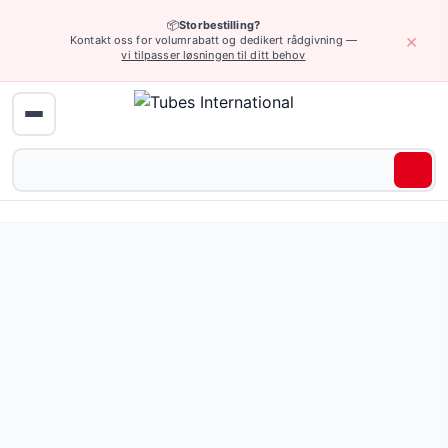
📦
Storbestilling?
×
Kontakt oss for volumrabatt og dedikert rådgivning —
vi tilpasser løsningen til ditt behov
Hjem
›
Industriarmatur
›
Spesielle koblinger
›
Omlastingskoblinger
›
Dr
Dampkoblinger API — 9 produkter tilgjengelig online.