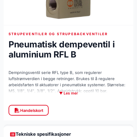
STRUPEVENTILER OG STRUPEBACKVENTILER
Pneumatisk dempeventil i
aluminium RFL B
Dempningsventil serie RFL type B, som regulerer
luftstrømverdien i begge retninger. Brukes til å regulere
arbeidsfarten til aktuatorer i pneumatiske systemer. Størrelse:
M5, 1/8″, 1/4″, 3/8″, 1/2″. Arbeidstrykk: opptil 10 bar.
▼ Les mer
Arbeidstemperatur: opptil +70°C. Materiale for kropp:
aluminium. Materiale for hus: messing.
Handelskort
Tekniske spesifikasjoner