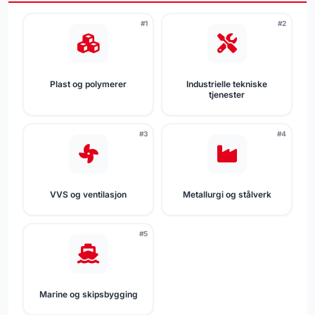
#1
#2
Plast og polymerer
Industrielle tekniske
tjenester
#3
#4
VVS og ventilasjon
Metallurgi og stålverk
#5
Marine og skipsbygging