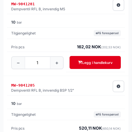
MW-9041201
Dempventil RFL B, innvendig M5
10
bar
På forespørsel
162,02 NOK
(202,53 NOK)
−
+
Legg i handlekurv
MW-9041205
Dempventil RFL B, innvendig BSP 1/2"
10
bar
På forespørsel
520,11 NOK
(650,14 NOK)