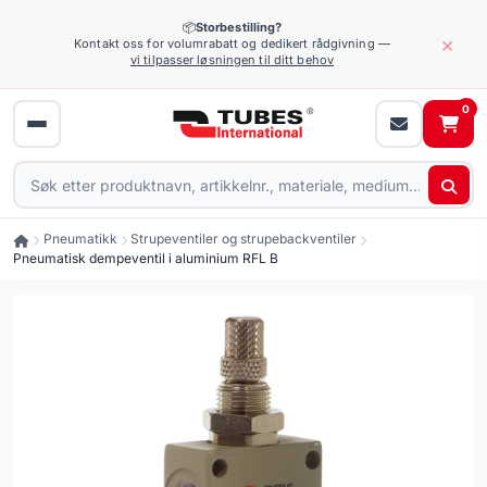
📦
Storbestilling?
×
Kontakt oss for volumrabatt og dedikert rådgivning —
vi tilpasser løsningen til ditt behov
0
Pneumatikk
Strupeventiler og strupebackventiler
Pneumatisk dempeventil i aluminium RFL B