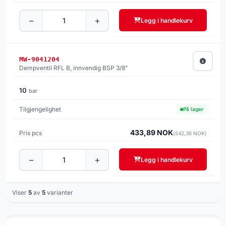
−
+
Legg i handlekurv
MW-9041204
Dempventil RFL B, innvendig BSP 3/8"
10
bar
På lager
433,89 NOK
(542,36 NOK)
−
+
Legg i handlekurv
Viser
5
av
5
varianter