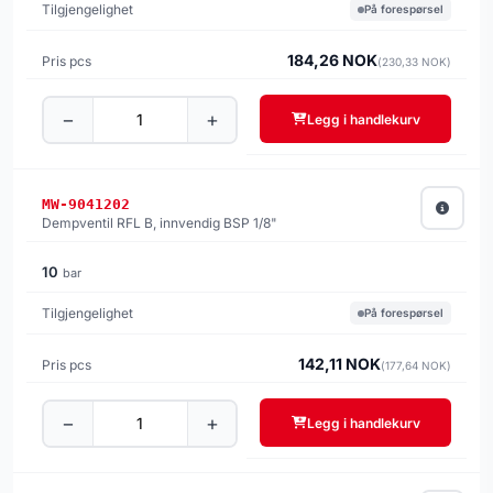
På forespørsel
184,26 NOK
(230,33 NOK)
−
+
Legg i handlekurv
MW-9041202
Dempventil RFL B, innvendig BSP 1/8"
10
bar
På forespørsel
142,11 NOK
(177,64 NOK)
−
+
Legg i handlekurv