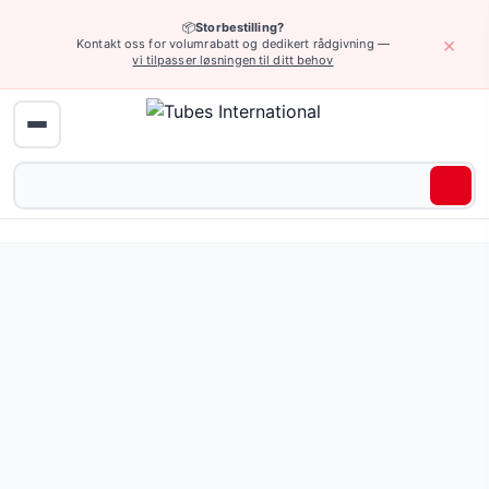
📦
Storbestilling?
×
Kontakt oss for volumrabatt og dedikert rådgivning —
vi tilpasser løsningen til ditt behov
Enheter og tilbehør › Luftpistoler
BLOWSTAR flerkanalsdyse kombinerer sikkerhet og effektivi
Pris fra 42,95 NOK
(3 varianter)
Be om tilbud eller bla gjennom alle varianter — full spesifi